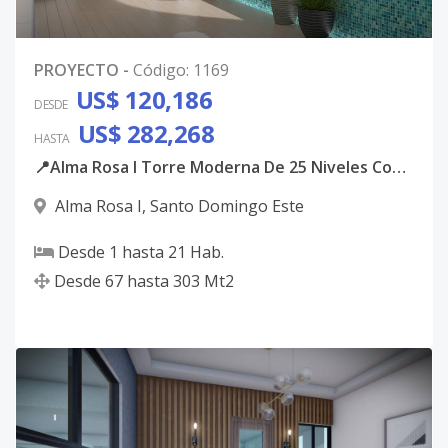
PROYECTO
-
Código
:
1169
US$ 120,186
DESDE
US$ 282,268
HASTA
📍Alma Rosa I Torre Moderna De 25 Niveles Con Apartamentos De 1 2 Y 3 Habitaciones
Alma Rosa I
,
Santo Domingo Este
Desde
1
hasta
21
Hab.
Desde
67
hasta
303
Mt2