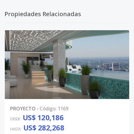
Propiedades Relacionadas
PROYECTO
-
Código
:
1169
US$ 120,186
DESDE
US$ 282,268
HASTA