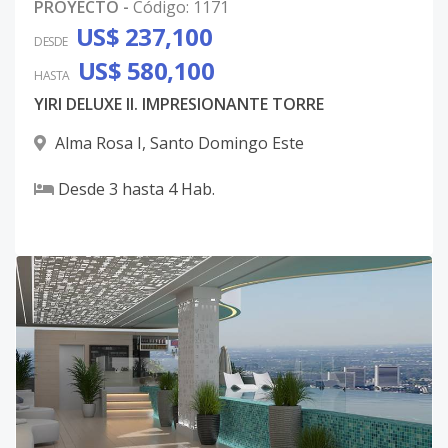
PROYECTO
-
Código
:
1171
US$ 237,100
DESDE
US$ 580,100
HASTA
YIRI DELUXE II. IMPRESIONANTE TORRE
Alma Rosa I
,
Santo Domingo Este
Desde
3
hasta
4
Hab.