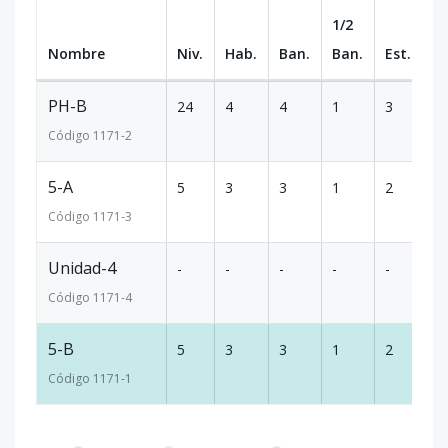
1/2
Nombre
Niv.
Hab.
Ban.
Ban.
Est.
m
PH-B
24
4
4
1
3
4
Código
1171
-2
5-A
5
3
3
1
2
1
Código
1171
-3
Unidad-4
-
-
-
-
-
-
Código
1171
-4
5-B
5
3
3
1
2
1
Código
1171
-1