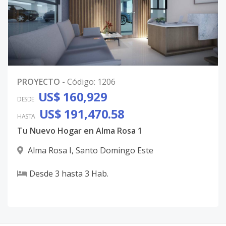
PROYECTO
-
Código
:
1206
US$ 160,929
DESDE
US$ 191,470.58
HASTA
Tu Nuevo Hogar en Alma Rosa 1
Alma Rosa I
,
Santo Domingo Este
Desde
3
hasta
3
Hab.