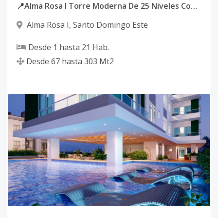
📍Alma Rosa I Torre Moderna De 25 Niveles Con Apartamentos De 1 2 Y 3 Habitaciones
Alma Rosa I
,
Santo Domingo Este
Desde
1
hasta
21
Hab.
Desde
67
hasta
303
Mt2