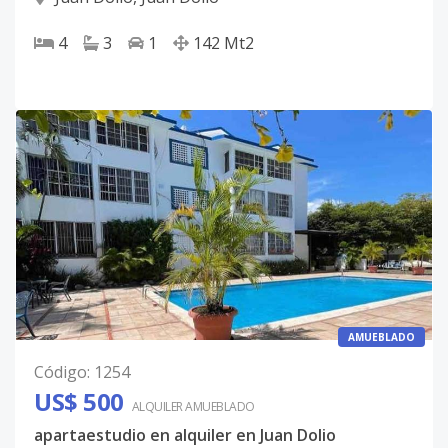
4
3
1
142
Mt2
AMUEBLADO
Código
:
1254
US$ 500
ALQUILER
AMUEBLADO
apartaestudio en alquiler en Juan Dolio