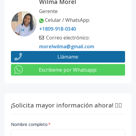
Wilma Morel
Gerente
Celular / WhatsApp
:
+1809-918-0340
Correo electrónico
:
morelwilma@gmail.com
Llámame
:
Escribeme por Whatsapp
:
¡Solicita mayor información ahora! 👇🏽
Nombre completo
*