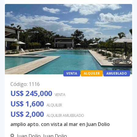
VENTA
ALQUILER
AMUEBLADO
Código
:
1116
US$ 245,000
VENTA
US$ 1,600
ALQUILER
US$ 2,000
ALQUILER
AMUEBLADO
amplio apto. con vista al mar en Juan Dolio
Juan Dolio
,
Juan Dolio