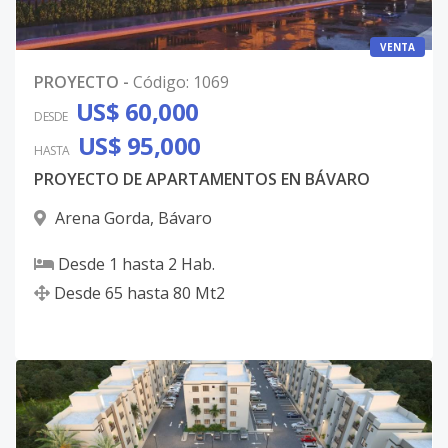
VENTA
PROYECTO
-
Código
:
1069
US$ 60,000
DESDE
US$ 95,000
HASTA
PROYECTO DE APARTAMENTOS EN BÁVARO
Arena Gorda
,
Bávaro
Desde
1
hasta
2
Hab.
Desde
65
hasta
80
Mt2