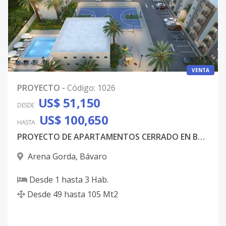
VENTA
PROYECTO
-
Código
:
1026
US$ 51,150
DESDE
US$ 100,650
HASTA
PROYECTO DE APARTAMENTOS CERRADO EN BÁVARO
Arena Gorda
,
Bávaro
Desde
1
hasta
3
Hab.
Desde
49
hasta
105
Mt2