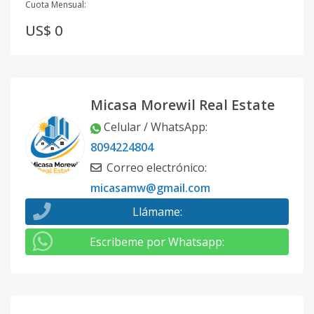
Cuota Mensual:
US$ 0
Micasa Morewil Real Estate
Celular / WhatsApp
:
8094224804
Correo electrónico
:
micasamw@gmail.com
Llámame
:
Escribeme por Whatsapp
: