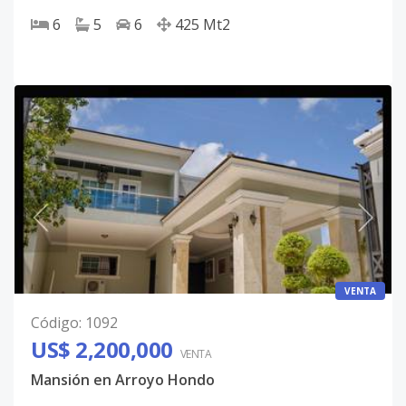
6
5
6
425
Mt2
VENTA
Código
:
1092
US$ 2,200,000
VENTA
Mansión en Arroyo Hondo