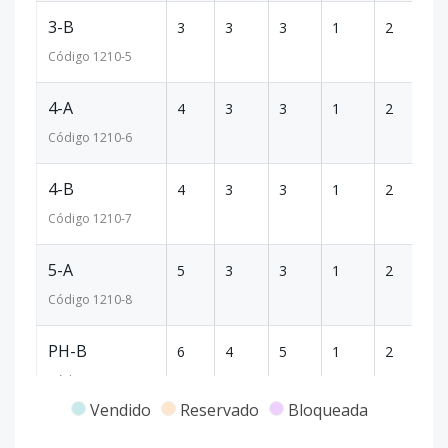
3-B
3
3
3
1
2
1
Código
1210
-5
4-A
4
3
3
1
2
1
Código
1210
-6
4-B
4
3
3
1
2
1
Código
1210
-7
5-A
5
3
3
1
2
1
Código
1210
-8
PH-B
6
4
5
1
2
2
Código
1210
-9
Vendido
Reservado
Bloqueada
Modelo 9
-
-
-
-
-
-