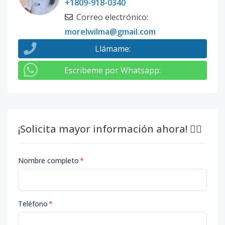
+1809-918-0340
Correo electrónico
:
morelwilma@gmail.com
Llámame
:
Escribeme por Whatsapp
:
¡Solicita mayor información ahora! 👇🏽
Nombre completo
*
Teléfono
*