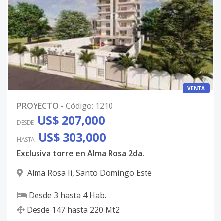
VENTA
PROYECTO
-
Código
:
1210
US$ 207,000
DESDE
US$ 303,000
HASTA
Exclusiva torre en Alma Rosa 2da.
Alma Rosa Ii
,
Santo Domingo Este
Desde
3
hasta
4
Hab.
Desde
147
hasta
220
Mt2