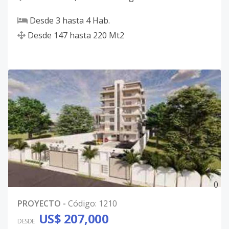
Desde
3
hasta
4
Hab.
Desde
147
hasta
220
Mt2
0
PROYECTO
-
Código
:
1210
US$ 207,000
DESDE