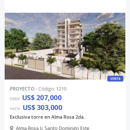
VENTA
PROYECTO
-
Código
:
1210
US$ 207,000
DESDE
US$ 303,000
HASTA
Exclusiva torre en Alma Rosa 2da.
Alma Rosa Ii
,
Santo Domingo Este