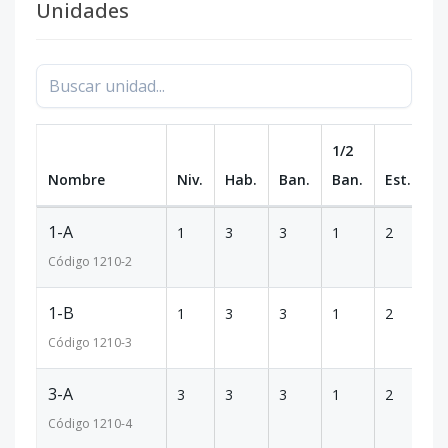
Unidades
1/2
Nombre
Niv.
Hab.
Ban.
Ban.
Est.
m
1-A
1
3
3
1
2
1
Código
1210
-2
1-B
1
3
3
1
2
1
Código
1210
-3
3-A
3
3
3
1
2
1
Código
1210
-4