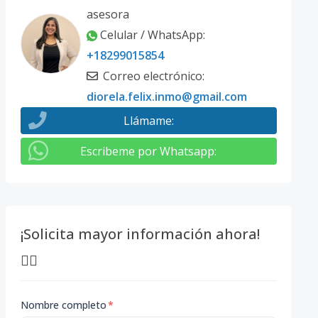
asesora
Celular / WhatsApp
:
+18299015854
Correo electrónico
:
diorela.felix.inmo@gmail.com
Llámame
:
Escribeme por Whatsapp
:
¡Solicita mayor información ahora!
👇🏽
Nombre completo
*