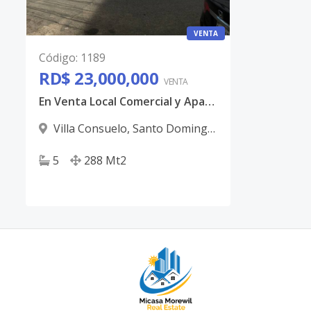
VENTA
Código
:
1189
RD$ 23,000,000
VENTA
En Venta Local Comercial y Apartamento en Villa Consuelo
Villa Consuelo
,
Santo Domingo
D.N.
5
288
Mt2