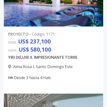
PROYECTO
-
Código
:
1171
US$ 237,100
DESDE
US$ 580,100
HASTA
YIRI DELUXE II. IMPRESIONANTE TORRE
Alma Rosa I
,
Santo Domingo Este
Desde
3
hasta
4
Hab.