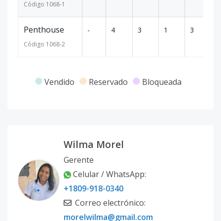
Código
1068
-1
Penthouse
-
4
3
1
3
32
Código
1068
-2
Vendido
Reservado
Bloqueada
Wilma Morel
Gerente
Celular / WhatsApp
:
+1809-918-0340
Correo electrónico
:
morelwilma@gmail.com