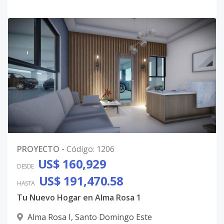
PROYECTO
-
Código
:
1206
US$ 160,929
DESDE
US$ 191,470.58
HASTA
Tu Nuevo Hogar en Alma Rosa 1
Alma Rosa I
,
Santo Domingo Este