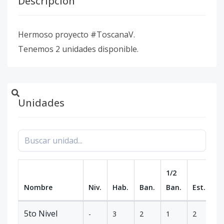
Descripción
Hermoso proyecto #ToscanaV.
Tenemos 2 unidades disponible.
Unidades
1/2
Nombre
Niv.
Hab.
Ban.
Ban.
Est.
m
5to Nivel
-
3
2
1
2
2