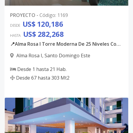
PROYECTO
-
Código
:
1169
US$ 120,186
DESDE
US$ 282,268
HASTA
📍Alma Rosa I Torre Moderna De 25 Niveles Con Apartamentos De 1 2 Y 3 Habitaciones
Alma Rosa I
,
Santo Domingo Este
Desde
1
hasta
21
Hab.
Desde
67
hasta
303
Mt2