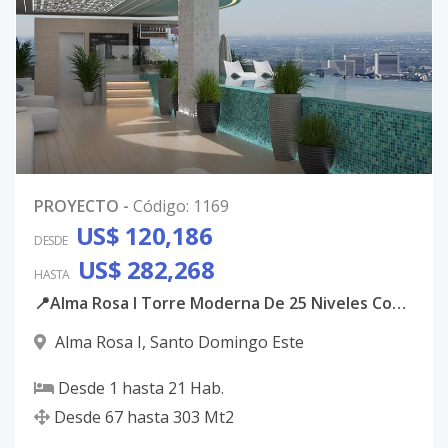
PROYECTO
-
Código
:
1169
US$ 120,186
DESDE
US$ 282,268
HASTA
📍Alma Rosa I Torre Moderna De 25 Niveles Con Apartamentos De 1 2 Y 3 Habitaciones
Alma Rosa I
,
Santo Domingo Este
Desde
1
hasta
21
Hab.
Desde
67
hasta
303
Mt2