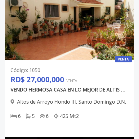
VENTA
Código
:
1050
RD$ 27,000,000
VENTA
VENDO HERMOSA CASA EN LO MEJOR DE ALTIS DE ARROYO HONDO III.
Altos de Arroyo Hondo III
,
Santo Domingo D.N.
6
5
6
425
Mt2