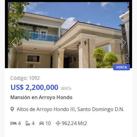
VENTA
Código
:
1092
US$ 2,200,000
VENTA
Mansión en Arroyo Hondo
Altos de Arroyo Hondo III
,
Santo Domingo D.N.
4
4
10
962.24
Mt2